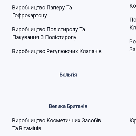
Ко
Виробництво Паперу Та
Гофрокартону
По
Кл
Виробництво Полістиролу Та
Пакування З Полістиролу
Ро
За
Виробництво Регулюючих Клапанів
Бельгія
Велика Британія
Виробництво Косметичних Засобів
Юр
Та Вітамінів