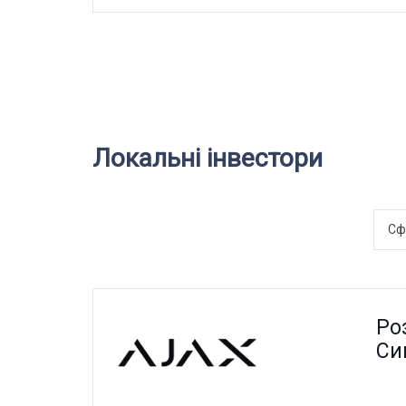
Локальні інвестори
Сф
Ро
Сиг