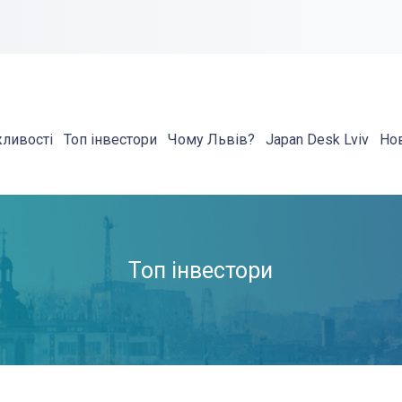
жливості
Топ інвестори
Чому Львів?
Japan Desk Lviv
Но
Топ інвестори