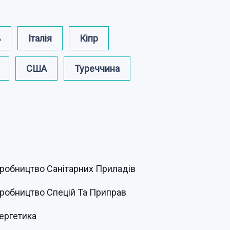
ь
Італія
Кіпр
США
Туреччина
робництво Санітарних Приладів
робництво Спецій Та Приправ
ергетика