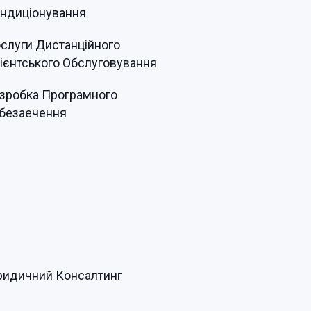
ндиціонування
слуги Дистанційного
ієнтського Обслуговування
зробка Програмного
безаечення
идичний Консалтинг