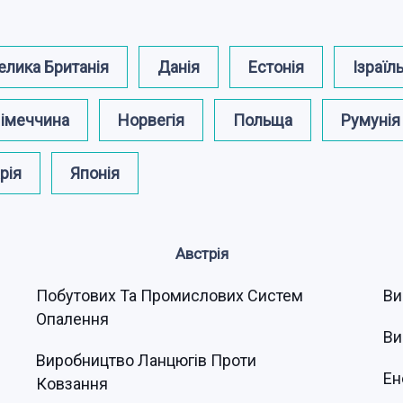
елика Британія
Данія
Естонія
Ізраїл
імеччина
Норвегія
Польща
Румунія
рія
Японія
Австрія
Побутових Та Промислових Систем
Ви
Опалення
Ви
Виробництво Ланцюгів Проти
Ен
Ковзання