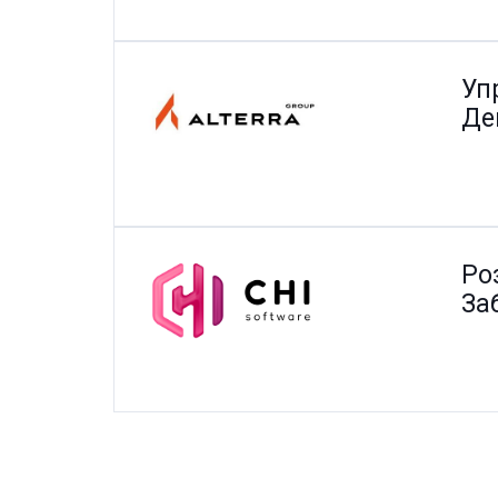
Уп
Де
Ро
За