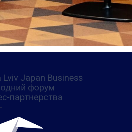
 Lviv Japan Business
ародний форум
ес-партнерства
 —