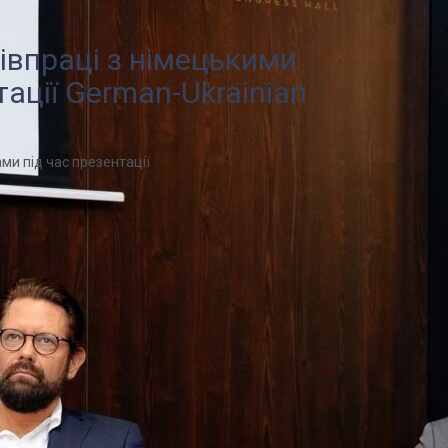
івпраці з німецькими
ації German-Ukrainian
ми під час презентації