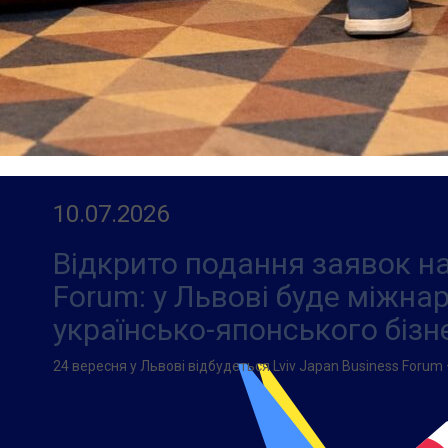
10.07.2026
Відкрито подання заявок на
Forum: у Львові буде міжн
українсько-японського бізн
24 вересня у Львові відбудеться Lviv Japan Business Forum