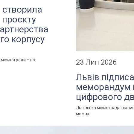
а створила
 проєкту
партнерства
ого корпусу
 міської ради – по
23 Лип 2026
Львів підпис
меморандум 
цифрового дв
Львівська міська рада підп
межах