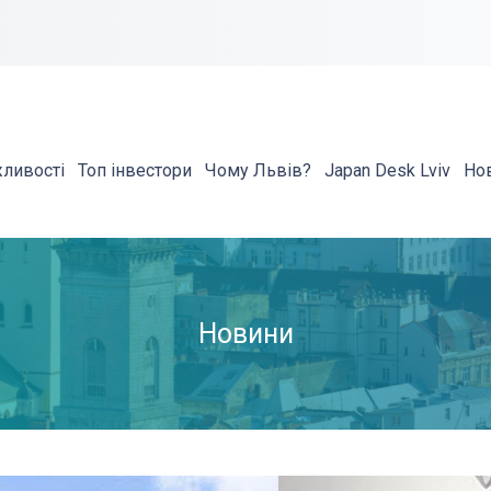
жливості
Топ інвестори
Чому Львів?
Japan Desk Lviv
Но
Новини