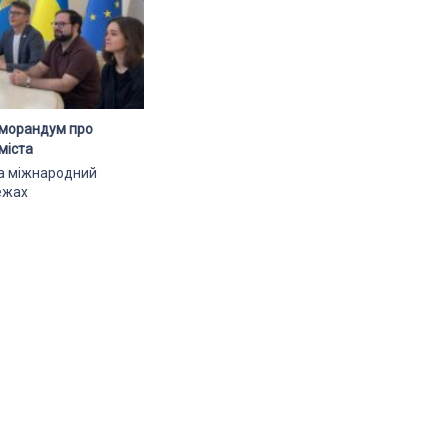
еморандум про
міста
ла міжнародний
ежах