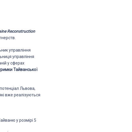
aine Reconstruction
тнерств.
ник управління
ьниця управління
ній у сферах
дтримки Тайванської
 потенціал Львова,
 які вже реалізуються
Тайваню у розмірі 5