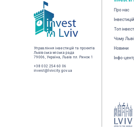
Про нас
Інвестиці
Топ інвес
Чому Льві
Новини
Управління інвестицій та проектів
Львівська міська рада
79006, Україна, Львів пл. Ринок 1
Інфо-цент
+38 032 254 60 06
invest@lvivcity.gov.ua