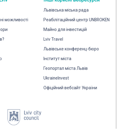
Львівська міська рада
йні можливості
Реабілітаційний центр UNBROKEN
тори
Майно для інвестицій
в?
Lviv Travel
Львівське конференц-бюро
р
Інститут міста
Геопортал міста Львів
UkraineInvest
Офіційний вебсайт України