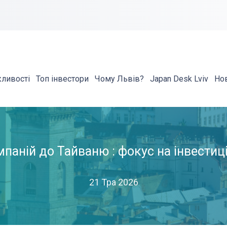
жливості
Топ інвестори
Чому Львів?
Japan Desk Lviv
Но
мпаній до Тайваню : фокус на інвестиц
21 Тра 2026