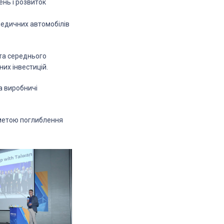
ень і розвиток
медичних автомобілів
 та середнього
них інвестицій.
а виробничі
з метою поглиблення