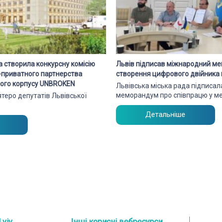
а створила конкурсну комісію
Львів підписав міжнародний м
о-приватного партнерства
створення цифрового двійника 
чного корпусу UNBROKEN
Львівська міська рада підписа
меморандум про співпрацю у м
’ятеро депутатів Львівської
Детальніше
Lviv
Інші корисні вебресурси