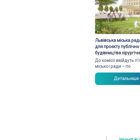
Львівська міська рад
для проєкту публічн
будівництва хірургі
До комісії ввійдуть п
міської ради – по
Детальніше
Invest in 