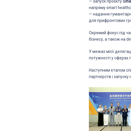
— запуск проєкту
Sma
напряму smart healthc
— надання гуманітарн
для прифронтових гр
Окремий фокус під ча
бізнесу, а також на d
У межах місії делега
потужності у сферах 
Наступним етапом спі
партнерств і запуску 