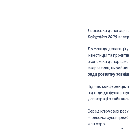
Львівська делегація 
Delegation 2026
,
зосер
До складу делегації 
інвестицій та проєкті
економіки департамен
енергетики, виробницт
ради розвитку зовнішн
Під час конференції,
підходи до функціонув
у співпраці з тайван
Серед ключових резул
— реконструкція реаб
млн євро;