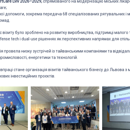
rtCare Lviv 2026–2029,
спрямованого на модернізацію міських лікар
are;
ої допомоги, зокрема передача 68 спеціалізованих рятувальних і 
омад.
с візиту було зроблено на розвитку виробництва, підтримці малого
efense tech і dual-use рішеннях як перспективних напрямах для спіль
ція провела низку зустрічей із тайванськими компаніями та відвідал
промисловості, енергетики та технологій.
впраці стане організація візитів тайванського бізнесу до Львова 
нових інвестиційних проєктів.