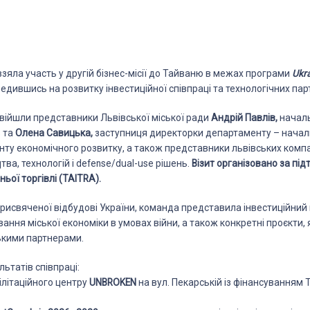
взяла участь у другій бізнес-місії до Тайваню в межах програми
Ukr
едившись на розвитку інвестиційної співпраці та технологічних пар
увійшли представники Львівської міської ради
Андрій Павлів,
началь
в та
Олена Савицька,
заступниця директорки департаменту – начал
ту економічного розвитку, а також представники львівських компа
ва, технологій і defense/dual-use рішень.
Візит організовано за пі
ьої торгівлі (TAITRA).
 присвяченої відбудові України, команда представила інвестиційний
ання міської економіки в умовах війни, а також конкретні проєкти,
ськими партнерами.
ьтатів співпраці:
ілітаційного центру
UNBROKEN
на вул. Пекарській із фінансуванням 