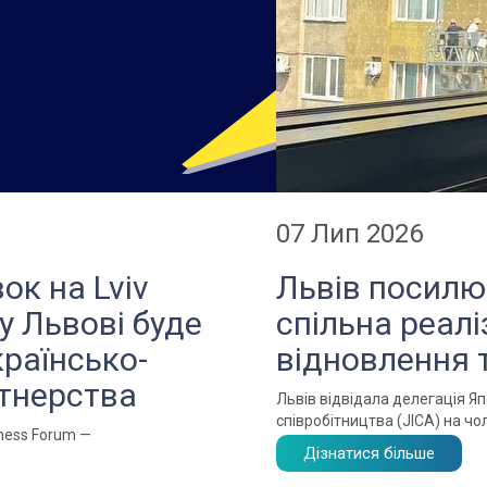
07 Лип 2026
ок на Lviv
Львів посилює
у Львові буде
спільна реалі
раїнсько-
відновлення
ртнерства
Львів відвідала делегація Я
співробітництва (JICA) на чол
iness Forum —
Дізнатися більше