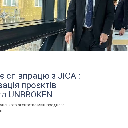
 співпрацю з JICA :
зація проєктів
 та UNBROKEN
понського агентства міжнародного
і