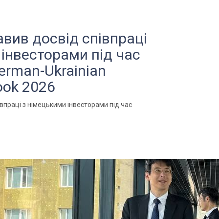
авив досвід співпраці
 інвесторами під час
erman-Ukrainian
ook 2026
впраці з німецькими інвесторами під час