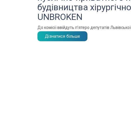
будівництва хірургічн
UNBROKEN
До комісії ввійдуть п’ятеро депутатів Львівської
Дізнатися більше