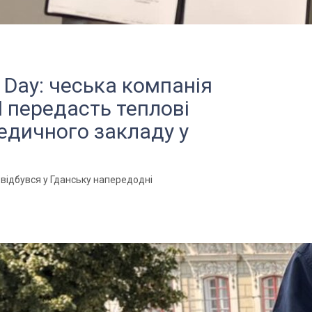
ce Day: чеська компанія
передасть теплові
едичного закладу у
що відбувся у Гданську напередодні