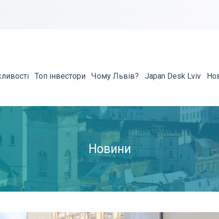
жливості
Топ інвестори
Чому Львів?
Japan Desk Lviv
Но
Новини