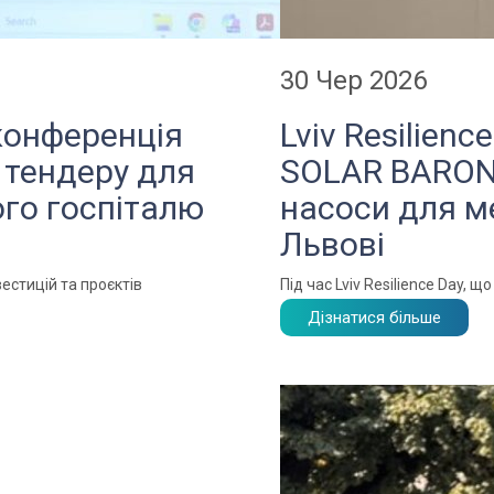
30 Чер 2026
конференція
Lviv Resilien
 тендеру для
SOLAR BARON 
ого госпіталю
насоси для м
Львові
естицій та проєктів
Під час Lviv Resilience Day, 
Дізнатися більше