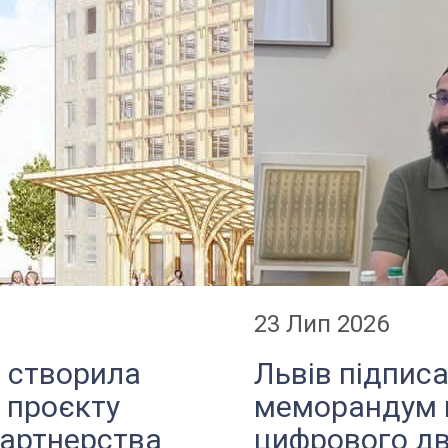
23 Лип 2026
а створила
Львів підпис
 проєкту
меморандум 
партнерства
цифрового дв