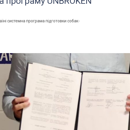
на програму UNBROKEN
аїні системна програма підготовки собак-