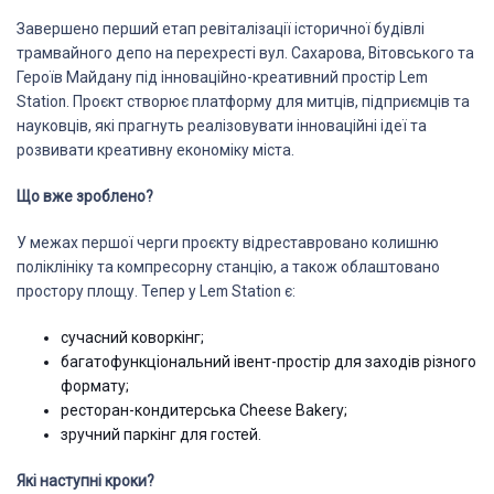
Завершено перший етап ревіталізації історичної будівлі
трамвайного депо на перехресті вул. Сахарова, Вітовського та
Героїв Майдану під інноваційно-креативний простір Lem
Station. Проєкт створює платформу для митців, підприємців та
науковців, які прагнуть реалізовувати інноваційні ідеї та
розвивати креативну економіку міста.
Що вже зроблено?
У межах першої черги проєкту відреставровано колишню
поліклініку та компресорну станцію, а також облаштовано
простору площу. Тепер у Lem Station є:
сучасний коворкінг;
багатофункціональний івент-простір для заходів різного
формату;
ресторан-кондитерська Cheese Bakery;
зручний паркінг для гостей.
Які наступні кроки?