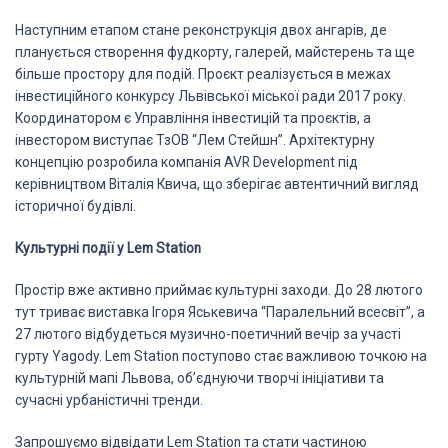
Наступним етапом стане реконструкція двох ангарів, де
планується створення фудкорту, галерей, майстерень та ще
більше простору для подій. Проєкт реалізується в межах
інвестиційного конкурсу Львівської міської ради 2017 року.
Координатором є Управління інвестицій та проєктів, а
інвестором виступає ТзОВ “Лем Стейшн”. Архітектурну
концепцію розробила компанія AVR Development під
керівництвом Віталія Квича, що зберігає автентичний вигляд
історичної будівлі.
Культурні події у Lem Station
Простір вже активно приймає культурні заходи. До 28 лютого
тут триває виставка Ігоря Яськевича “Паралельний всесвіт”, а
27 лютого відбудеться музично-поетичний вечір за участі
гурту Yagody. Lem Station поступово стає важливою точкою на
культурній мапі Львова, об’єднуючи творчі ініціативи та
сучасні урбаністичні тренди.
Запрошуємо відвідати Lem Station та стати частиною