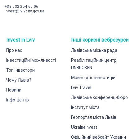
+38 032 254 60 06
invest@lvivcity.gov.ua
Invest in Lviv
Інші корисні вебресурси
Про нас
Львівська міська рада
Інвестиційні можливості
Реабілітаційний центр
UNBROKEN
Топ інвестори
Майно для інвестицій
Чому Львів?
Lviv Travel
Новини
Львівське конференц-бюро
Інфо-центр
Інститут міста
Геопортал міста Львів
UkraineInvest
Офіційний вебсайт України