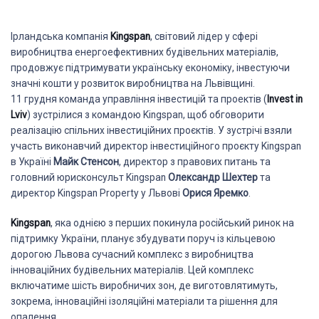
Ірландська компанія
Kingspan
, світовий лідер у сфері
виробництва енергоефективних будівельних матеріалів,
продовжує підтримувати українську економіку, інвестуючи
значні кошти у розвиток виробництва на Львівщині.
11 грудня команда управління інвестицій та проектів (
Invest in
Lviv
) зустрілися з командою Kingspan, щоб обговорити
реалізацію спільних інвестиційних проєктів. У зустрічі взяли
участь виконавчий директор інвестиційного проєкту Kingspan
в Україні
Майк Стенсон
, директор з правових питань та
головний юрисконсульт Kingspan
Олександр Шехтер
та
директор Kingspan Property у Львові
Орися Яремко
.
Kingspan
, яка однією з перших покинула російський ринок на
підтримку України, планує збудувати поруч із кільцевою
дорогою Львова сучасний комплекс з виробництва
інноваційних будівельних матеріалів. Цей комплекс
включатиме шість виробничих зон, де виготовлятимуть,
зокрема, інноваційні ізоляційні матеріали та рішення для
опалення.