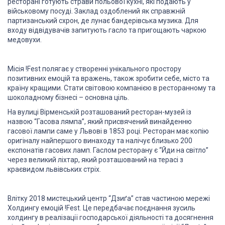
ресторані готують страви польової кухні, які подають у
військовому посуді. Заклад оздоблений як справжній
партизанський схрон, де лунає бандерівська музика. Для
входу відвідувачів запитують гасло та пригощають чаркою
медовухи.
Місія !Fest полягає у створенні унікального простору
позитивних емоцій та вражень, також зробити себе, місто та
країну кращими. Стати світовою компанією в ресторанному та
шоколадному бізнесі – основна ціль.
На вулиці Вірменській розташований ресторан-музей із
назвою “Гасова лямпа”, який присвячений винайденню
гасової лампи саме у Львові в 1853 році. Ресторан має копію
оригіналу найпершого винаходу та налічує близько 200
експонатів гасових ламп. Гаслом ресторану є “Йди на світло”
через великий ліхтар, який розташований на терасі з
краєвидом львівських стріх.
Bлітку 2018 мистецький центр “Дзиґа” став частиною мережі
Холдингу емоцій !Fest. Це передбачає поєднання зусиль
холдингу в реалізації господарської діяльності та досягнення