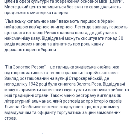
цілей в сфері культури та збереження основної місії “Дзиґи”.
Мистецький центр залишиться без змін та свою діяльність
продовжить мистецька галерея.
“Львівську копальню кави” вважають першою в Україні
найдовшою кав’ярнею-книгарнею. Легенда закладу говорить,
що просто на площі Ринок є кавова шахта, де добувають
найсмачнішу каву. Відвідувачі можуть скоштувати понад 30
видів кавових напоїв та дізнатись про роль кави у
державотворенні України.
“Під Золотою Розою” – це галицька жидівська кнайпа, яка
відтворює затишок та тепло справжньої єврейської оселі.
Заклад розташований на вулиці Староєврейській, де
неподалік у 1942 році була синагога Золота Роза. Відвідувачі
можуть приміряти капелюхи і скуштувати вареники з рибою та
інші традиційні страви. Також меню ресторану виглядає як
літературний альманах, який розповідає про історію євреїв
Львова. Особливістю меню є відсутність цін, що дає змогу
відвідувачам та офіціанту торгуватись за ціни замовлених
страв.