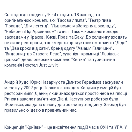
Сьогодні до холдингу !Fest входить 18 закладів з
оригінальною концепцією: “Гасова лямпа”, “Театр пива
“Правда”, “Дім легенд”, “Львівська майстерня шоколаду”,
“Реберня «Під Арсеналом” та інші. Також компанія володіє
закладами у Кракові, Києві, Празі та Баку. До холдингу входять
не лише ресторани, а ще мережі продуктових магазинів “Дідо”
та “Два кроки від хати”, бренд одягу “Авіація Галичини” ,
“Видавництво Старого Лева”, сувенірні крамниці “Львівські
цяцьки”, девелоперська компанія “Квітка” та туристична
компанія і хостел Just Lviv It!.
Андрій Худо, Юрко Назарчук та Дмитро Герасімов заснували
мережу у 2007 році. Першим закладом Холдингу емоцій був
ресторан «Біля Діани», який знаходиться просто неба на площі
Ринок навколо пам’ятника Діані. Наступною роботою була
«Криївка», яка дала основу для розвитку холдингу. Заклад був
правильною ідеєю в правильний час.
Концепція “Криївки” – це висвітлення подій часів ОУН та УПА. У