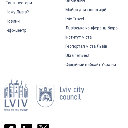
UNBROKEN
Топ інвестори
Майно для інвестицій
Чому Львів?
Lviv Travel
Новини
Львівське конференц-бюро
Інфо-центр
Інститут міста
Геопортал міста Львів
UkraineInvest
Офіційний вебсайт України