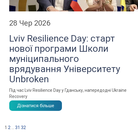
28 Чер 2026
Lviv Resilience Day: старт
нової програми Школи
муніципального
врядування Університету
Unbroken
Під час Lviv Resilience Day у Гданську, напередодні Ukraine
Recovery
Дізнатися більше
1
2
…
31
32