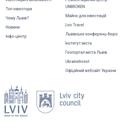
UNBROKEN
Топ інвестори
Майно для інвестицій
Чому Львів?
Lviv Travel
Новини
Львівське конференц-бюро
Інфо-центр
Інститут міста
Геопортал міста Львів
UkraineInvest
Офіційний вебсайт України