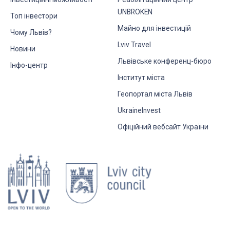
UNBROKEN
Топ інвестори
Майно для інвестицій
Чому Львів?
Lviv Travel
Новини
Львівське конференц-бюро
Інфо-центр
Інститут міста
Геопортал міста Львів
UkraineInvest
Офіційний вебсайт України