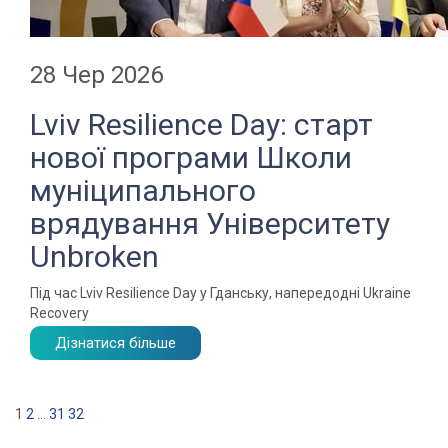
28 Чер 2026
Lviv Resilience Day: старт
нової програми Школи
муніципального
врядування Університету
Unbroken
Під час Lviv Resilience Day у Гданську, напередодні Ukraine
Recovery
Дізнатися більше
1
2
…
31
32