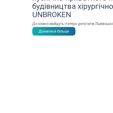
будівництва хірургічн
UNBROKEN
До комісії ввійдуть п’ятеро депутатів Львівської
Дізнатися більше