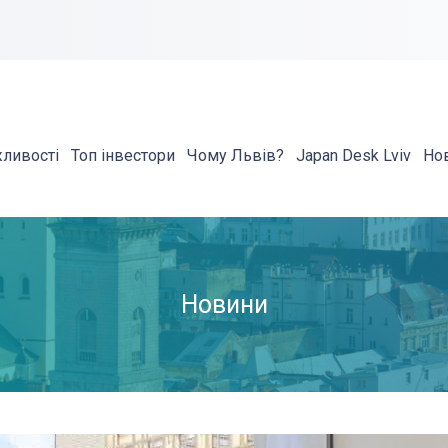
жливості
Топ інвестори
Чому Львів?
Japan Desk Lviv
Но
Новини