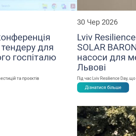
30 Чер 2026
конференція
Lviv Resilien
 тендеру для
SOLAR BARON 
ого госпіталю
насоси для м
Львові
естицій та проєктів
Під час Lviv Resilience Day, 
Дізнатися більше