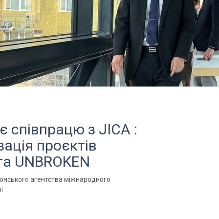
 співпрацю з JICA :
зація проєктів
 та UNBROKEN
понського агентства міжнародного
і