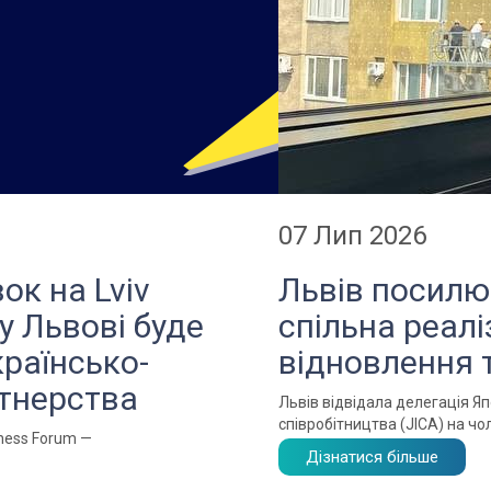
07 Лип 2026
ок на Lviv
Львів посилює
у Львові буде
спільна реалі
раїнсько-
відновлення
ртнерства
Львів відвідала делегація Я
співробітництва (JICA) на чол
iness Forum —
Дізнатися більше