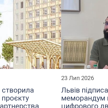
23 Лип 2026
а створила
Львів підпис
 проєкту
меморандум 
партнерства
цифрового дв