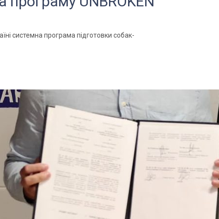
на програму UNBROKEN
аїні системна програма підготовки собак-