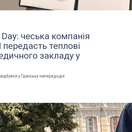
ce Day: чеська компанія
передасть теплові
едичного закладу у
що відбувся у Гданську напередодні