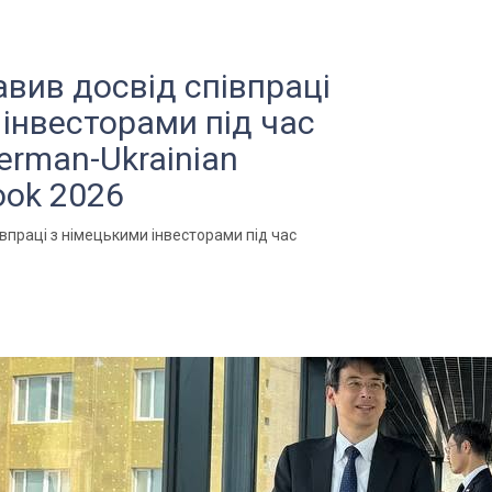
авив досвід співпраці
 інвесторами під час
erman-Ukrainian
ook 2026
впраці з німецькими інвесторами під час