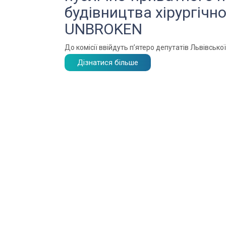
будівництва хірургічн
UNBROKEN
До комісії ввійдуть п’ятеро депутатів Львівської
Дізнатися більше