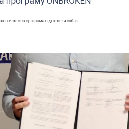
на програму UNBROKEN
аїні системна програма підготовки собак-