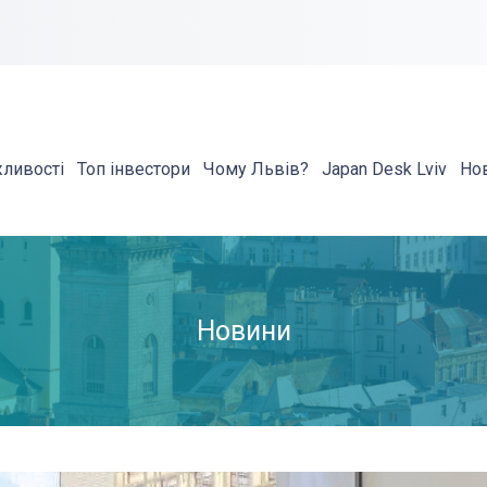
жливості
Топ інвестори
Чому Львів?
Japan Desk Lviv
Но
Новини