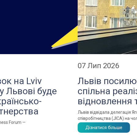
07 Лип 2026
ок на Lviv
Львів посилює
у Львові буде
спільна реалі
раїнсько-
відновлення
ртнерства
Львів відвідала делегація Я
співробітництва (JICA) на чол
iness Forum —
Дізнатися більше