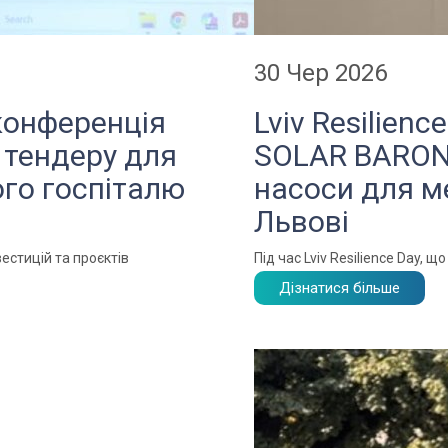
30 Чер 2026
конференція
Lviv Resilien
 тендеру для
SOLAR BARON 
ого госпіталю
насоси для м
Львові
естицій та проєктів
Під час Lviv Resilience Day, 
Дізнатися більше