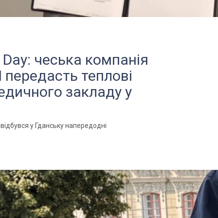
ce Day: чеська компанія
передасть теплові
едичного закладу у
що відбувся у Гданську напередодні