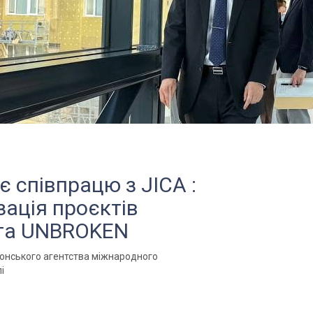
 співпрацю з JICA :
зація проєктів
 та UNBROKEN
понського агентства міжнародного
і