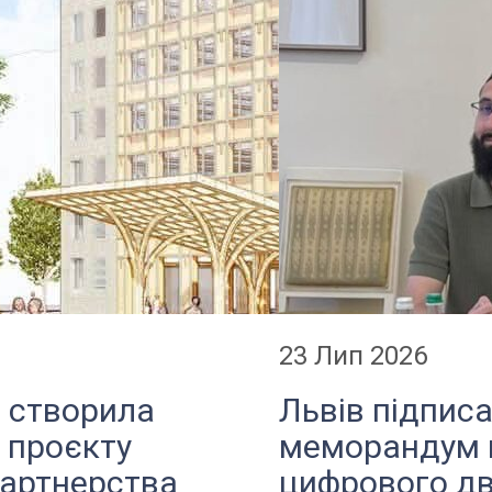
23 Лип 2026
а створила
Львів підпис
 проєкту
меморандум 
партнерства
цифрового дв