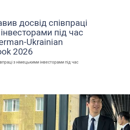
авив досвід співпраці
 інвесторами під час
erman-Ukrainian
ook 2026
впраці з німецькими інвесторами під час