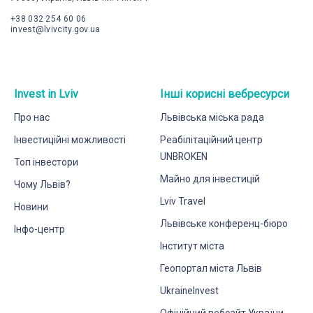
+38 032 254 60 06
invest@lvivcity.gov.ua
Invest in Lviv
Інші корисні вебресурси
Про нас
Львівська міська рада
Інвестиційні можливості
Реабілітаційний центр
UNBROKEN
Топ інвестори
Майно для інвестицій
Чому Львів?
Lviv Travel
Новини
Львівське конференц-бюро
Інфо-центр
Інститут міста
Геопортал міста Львів
UkraineInvest
Офіційний вебсайт України