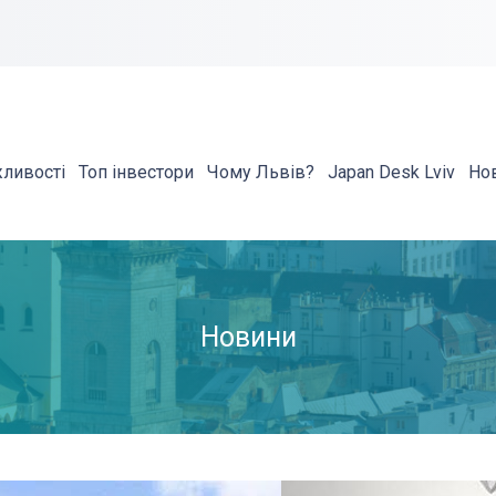
жливості
Топ інвестори
Чому Львів?
Japan Desk Lviv
Но
Новини