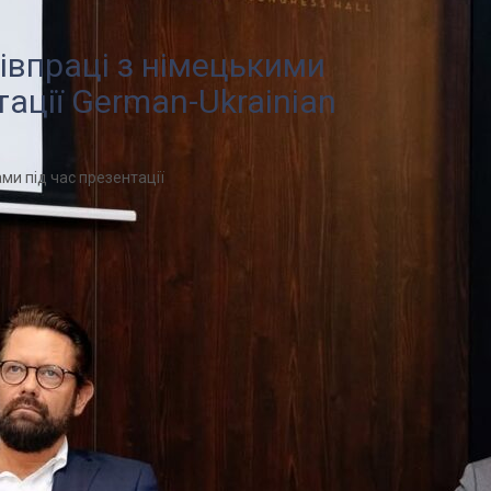
івпраці з німецькими
ації German-Ukrainian
ми під час презентації