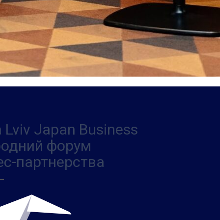
 Lviv Japan Business
ародний форум
ес-партнерства
 —