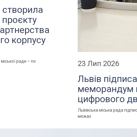
а створила
 проєкту
партнерства
ого корпусу
 міської ради – по
23 Лип 2026
Львів підпис
меморандум 
цифрового дв
Львівська міська рада підп
межах