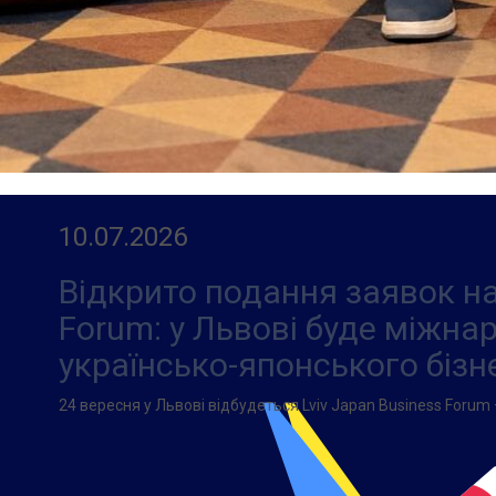
10.07.2026
Відкрито подання заявок на
Forum: у Львові буде міжн
українсько-японського бізн
24 вересня у Львові відбудеться Lviv Japan Business Forum