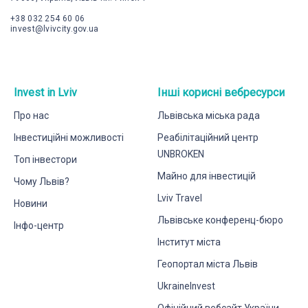
+38 032 254 60 06
invest@lvivcity.gov.ua
Invest in Lviv
Інші корисні вебресурси
Про нас
Львівська міська рада
Інвестиційні можливості
Реабілітаційний центр
UNBROKEN
Топ інвестори
Майно для інвестицій
Чому Львів?
Lviv Travel
Новини
Львівське конференц-бюро
Інфо-центр
Інститут міста
Геопортал міста Львів
UkraineInvest
Офіційний вебсайт України