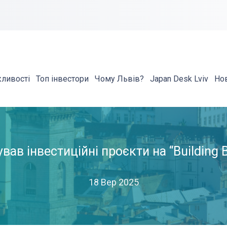
жливості
Топ інвестори
Чому Львів?
Japan Desk Lviv
Но
вав інвестиційні проєкти на “Building B
18 Вер 2025