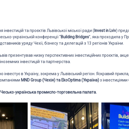
 інвестицій та проєктів Львівської міської ради (
Invest in Lviv
) пред
есько-українській конференції “
Building Bridges
”, яка проходила у Пр
ставників уряду Чехії, бізнесу та делегацій з 13 регіонів України.
Львів презентував низку перспективних інвестиційних проєктів, акц
 іноземних інвестицій та партнерства.
о інвестує в Україну, зокрема у Львівський регіон. Яскравий прикл
омпаніями
MND Group (Чехія) та EkoOptima (Україна)
з інвестиціями 
–
Чесько-українська промисло-торговельна палата.