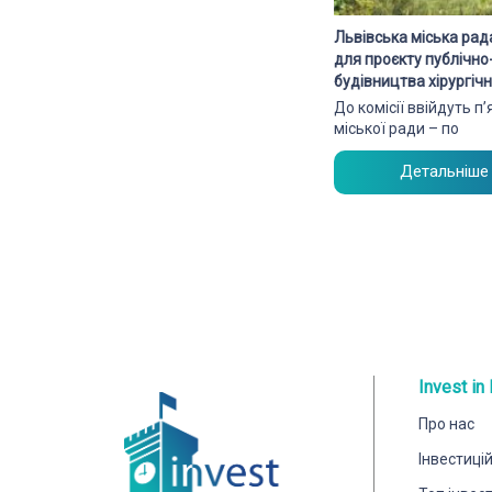
Львівська міська рад
для проєкту публічн
будівництва хірургі
До комісії ввійдуть п
міської ради – по
Детальніше
Invest in 
Про нас
Інвестиці