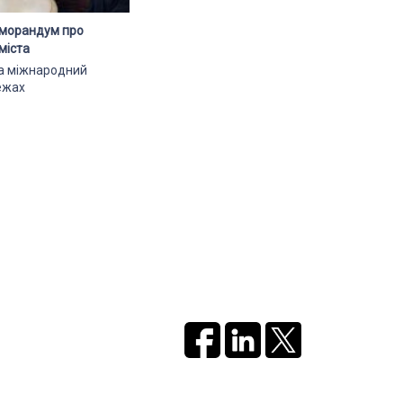
еморандум про
міста
ла міжнародний
ежах