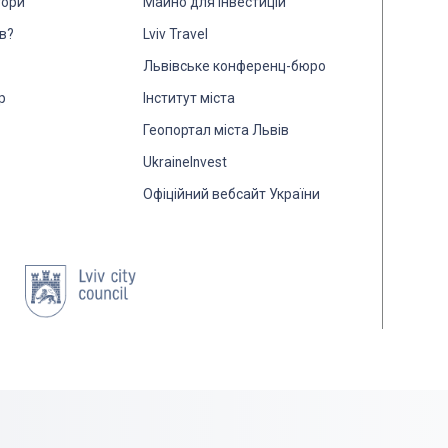
тори
Майно для інвестицій
в?
Lviv Travel
Львівське конференц-бюро
р
Інститут міста
Геопортал міста Львів
UkraineInvest
Офіційний вебсайт України