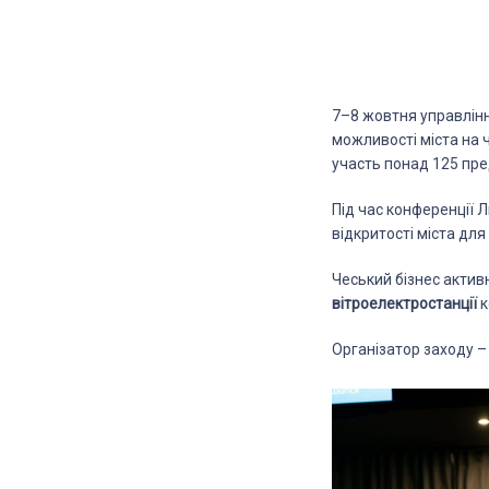
7–8 жовтня управління
можливості міста на ч
участь понад 125 пред
Під час конференції 
відкритості міста для
Чеський бізнес активн
вітроелектростанції
к
Організатор заходу 