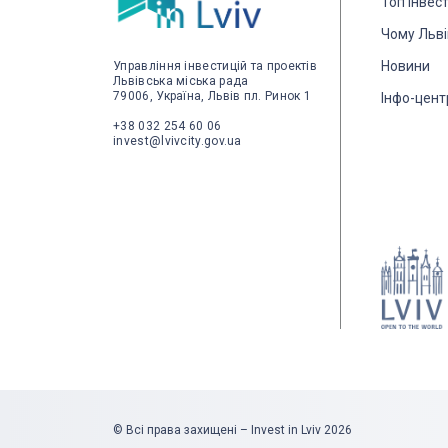
Топ інвес
Чому Льві
Новини
Управління інвестицій та проектів
Львівська міська рада
79006, Україна, Львів пл. Ринок 1
Інфо-цент
+38 032 254 60 06
invest@lvivcity.gov.ua
© Всі права захищені – Invest in Lviv 2026