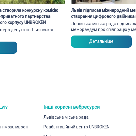
а створила конкурсну комісію
Львів підписав міжнародний м
о-приватного партнерства
створення цифрового двійника 
чного корпусу UNBROKEN
Львівська міська рада підписа
меморандум про співпрацю у м
’ятеро депутатів Львівської
Детальніше
Lviv
Інші корисні вебресурси
Львівська міська рада
йні можливості
Реабілітаційний центр UNBROKEN