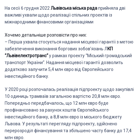
На сесії 6 грудня 2022
Львівська міська рада
прийняла дві
важливі ухвали щодо реалізації спільних проектів із
міжнародними фінансовими організаціями
Хочемо детальніше розповісти про них:
– Перша ухвала стосується надання місцевої гарантії з метою
забезпечення виконання боргових зобов’язань Л
КП
“Львівелектротранс“
у рамках проекту “Міський громадський
транспорт України“. Надання місцевої гарантії дозволить
додатково залучити 5,4 млн євро від Європейського
інвестиційного банку.
У 2020 році розпочалась реалізація підпроекту щодо закупівлі
10 одиниць трамваїв загальною вартістю 20,8 млн євро.
Попередньо передбачалось, що 12 млн євро буде
профінансовано за рахунок коштів Європейського
інвестиційного банку, а 8,8 млн євро із міського бюджету
Львова. У результаті перегляду підпроекту, здійснено
перерозроділ фінансування та збільшено часту банку до 17,4
млн євро.