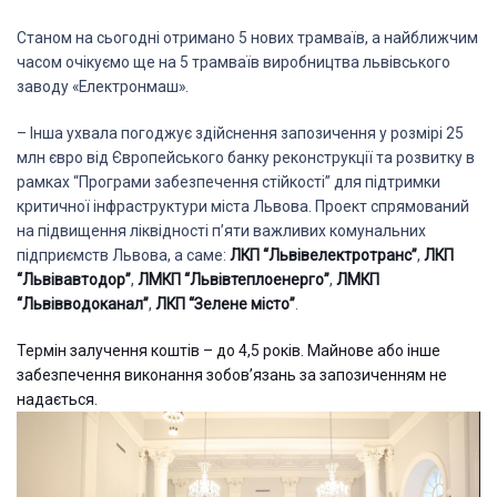
Станом на сьогодні отримано 5 нових трамваїв, а найближчим
часом очікуємо ще на 5 трамваїв виробництва львівського
заводу «Електронмаш».
– Інша ухвала погоджує здійснення запозичення у розмірі 25
млн євро від Європейського банку реконструкції та розвитку в
рамках “Програми забезпечення стійкості” для підтримки
критичної інфраструктури міста Львова. Проект спрямований
на підвищення ліквідності п’яти важливих комунальних
підприємств Львова, а саме:
ЛКП “Львівелектротранс”
,
ЛКП
“Львівавтодор”
,
ЛМКП “Львівтеплоенерго”
,
ЛМКП
“Львівводоканал”
,
ЛКП “Зелене місто”
.
Термін залучення коштів – до 4,5 років. Майнове або інше
забезпечення виконання зобов’язань за запозиченням не
надається.