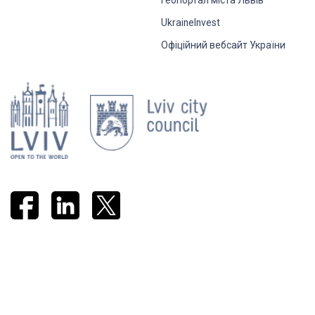
Геопортал міста Львів
UkraineInvest
Офіційний вебсайт України