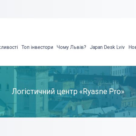
жливості
Топ інвестори
Чому Львів?
Japan Desk Lviv
Но
Логістичний центр «Ryasne Pro»