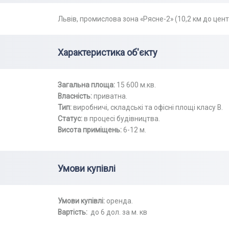
Львів, промислова зона «Рясне-2» (10,2 км до цен
Характеристика об'єкту
Загальна площа:
15 600 м.кв.
Власність:
приватна.
Тип:
виробничі, складські та офісні площі класу В.
Статус
:
в процесі будівництва.
Висота приміщень:
6-12 м.
Умови купівлі
Умови купівлі:
оренда.
Вартість:
до 6 дол. за м. кв