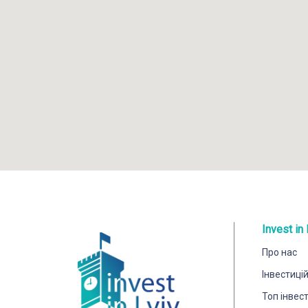
Invest in 
Про нас
Інвестиці
Топ інвес