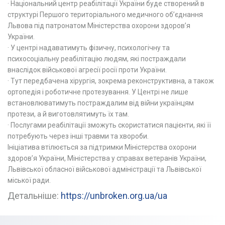
· Національний центр реабілітації України буде створений в
структурі Першого територіального медичного об’єднання
Львова під патронатом Міністерства охорони здоров’я
України.
· У центрі надаватимуть фізичну, психологічну та
психосоціальну реабілітацію людям, які постраждали
внаслідок військової агресії росії проти України.
· Тут передбачена хірургія, зокрема реконструктивна, а також
ортопедія і роботичне протезування. У Центрі не лише
встановлюватимуть постраждалим від війни українцям
протези, а й виготовлятимуть їх там.
· Послугами реабілітації зможуть скористатися пацієнти, які її
потребують через інші травми та хвороби.
Ініціатива втілюється за підтримки Міністерства охорони
здоров’я України, Міністерства у справах ветеранів України,
Львівської обласної військової адміністрації та Львівської
міської ради.
Детальніше:
https://unbroken.org.ua/ua