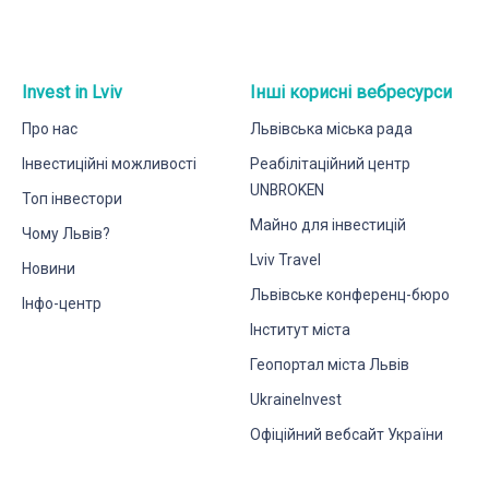
Invest in Lviv
Інші корисні вебресурси
Про нас
Львівська міська рада
Інвестиційні можливості
Реабілітаційний центр
UNBROKEN
Топ інвестори
Майно для інвестицій
Чому Львів?
Lviv Travel
Новини
Львівське конференц-бюро
Інфо-центр
Інститут міста
Геопортал міста Львів
UkraineInvest
Офіційний вебсайт України