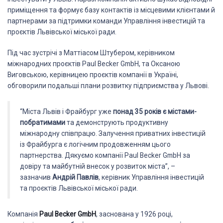
приміщення та формує базу контактів із місцевими клієнтами й
партнерами за підтримки команди Управління інвестицій та
проєктів Львівської міської ради.
Під час зустрічі з Маттіасом Штубером, керівником
міжнародних проєктів Paul Becker GmbH, та Оксаною
Виговською, керівницею проєктів компанії в Україні,
обговорили подальші плани розвитку підприємства у Львові.
“Міста Львів і Фрайбург уже
понад 35 років
є містами-
побратимами
та демонструють продуктивну
міжнародну співпрацю. Залучення приватних інвестицій
із Фрайбурга є логічним продовженням цього
партнерства. Дякуємо компанії Paul Becker GmbH за
довіру та майбутній внесок у розвиток міста”, –
зазначив
Андрій Павлів
, керівник Управління інвестицій
та проєктів Львівської міської ради.
Компанія
Paul Becker GmbH
, заснована у 1926 році,