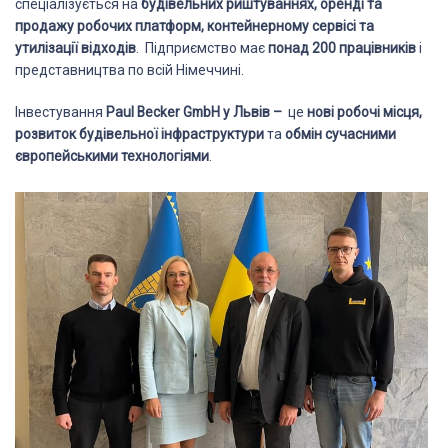
спеціалізується на
будівельних риштуваннях, оренді та
продажу робочих платформ, контейнерному сервісі та
утилізації відходів
. Підприємство має
понад
200 працівників
і
представництва по всій Німеччині.
Інвестування
P
aul Becker GmbH у Львів –
це
нові робочі місця,
розвиток будівельної інфраструктури
та
обмін сучасними
європейськими технологіями
.