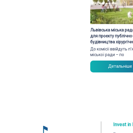
Львівська міська рад
для проєкту публічн
будівництва хірургі
До комісії ввійдуть п
міської ради – по
Детальніше
Invest in 