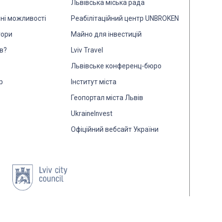
Львівська міська рада
йні можливості
Реабілітаційний центр UNBROKEN
тори
Майно для інвестицій
в?
Lviv Travel
Львівське конференц-бюро
р
Інститут міста
Геопортал міста Львів
UkraineInvest
Офіційний вебсайт України