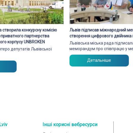
а створила конкурсну комісію
Львів підписав міжнародний м
о-приватного партнерства
створення цифрового двійника 
чного корпусу UNBROKEN
Львівська міська рада підписа
меморандум про співпрацю у м
’ятеро депутатів Львівської
Детальніше
Lviv
Інші корисні вебресурси