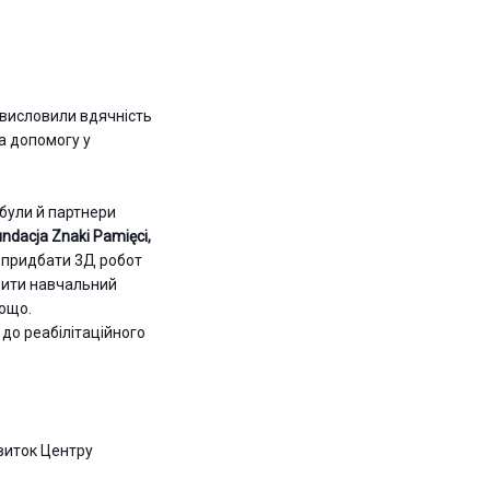
висловили вдячність
а допомогу у
 були й партнери
undacja Znaki Pamięci
,
я придбати 3Д робот
орити навчальний
тощо.
 до реабілітаційного
виток Центру