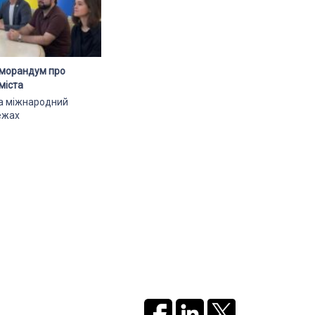
еморандум про
міста
ла міжнародний
ежах