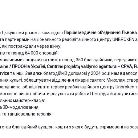
 «Дякую» ми разом з командою
Перше медичне об’єднання Львова
та партнерами Національного реабілітаційного центру UNBROKEN з
, які постраждали через війну.
ів та понад 64 000 операцій!
можливими завдяки підтримці понад 350 благодійників, серед яких
aine / ПРООН в Україні
,
Centrinė projektų valdymo agentūra – CPVA
,
F
rvice
та інші. Завдяки благодійній допомозі у 2024 році нам вдалос
ання культі, облаштувати відділення лікарні святого Миколая, ств
валідністю, облаштувати терасу реабілітаційного центру Unbroken 
 змогли не лише побачити результати роботи Центру, а й долучитися
альних майстер-класів:
та 3D-моделювання,
- та танцювальна терапія.
тав благодійний аукціон, кошти з якого будуть спрямовані на роз