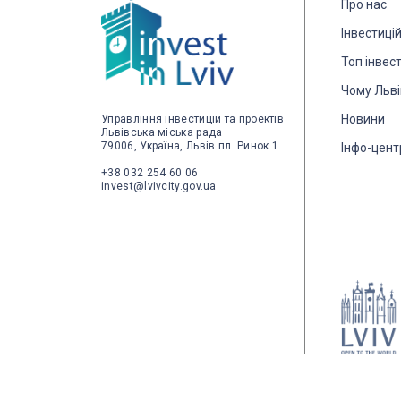
Про нас
Інвестиці
Топ інвес
Чому Льві
Новини
Управління інвестицій та проектів
Львівська міська рада
79006, Україна, Львів пл. Ринок 1
Інфо-цент
+38 032 254 60 06
invest@lvivcity.gov.ua