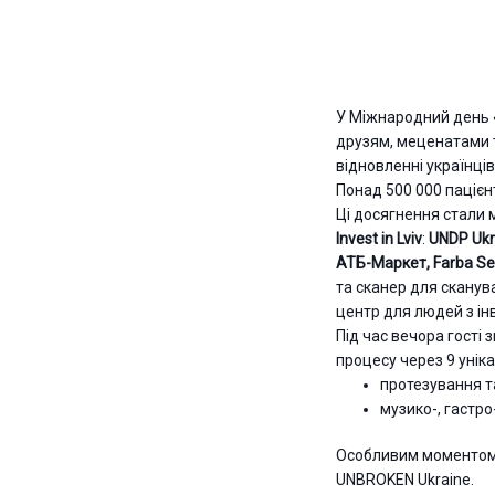
У Міжнародний день
друзям, меценатами 
відновленні українців
Понад 500 000 пацієнт
Ці досягнення стали 
Invest in Lviv
:
UNDP Ukr
АТБ-Маркет
,
Farba Se
та сканер для сканув
центр для людей з ін
Під час вечора гості
процесу через 9 унік
протезування 
музико-, гастро
Особливим моментом с
UNBROKEN Ukraine.