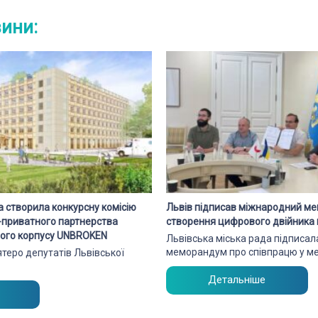
вини:
а створила конкурсну комісію
Львів підписав міжнародний м
о-приватного партнерства
створення цифрового двійника 
чного корпусу UNBROKEN
Львівська міська рада підписа
меморандум про співпрацю у м
’ятеро депутатів Львівської
Детальніше