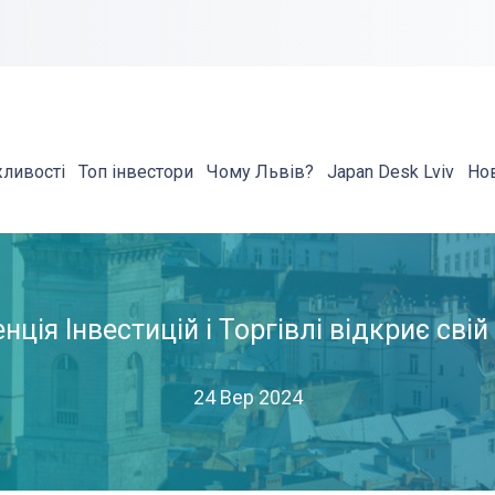
жливості
Топ інвестори
Чому Львів?
Japan Desk Lviv
Но
ція Інвестицій і Торгівлі відкриє свій
24 Вер 2024