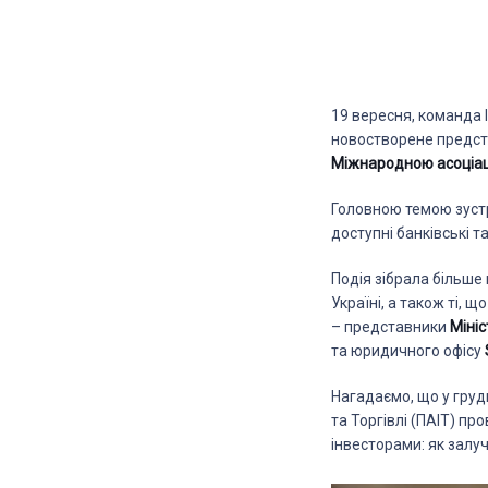
19 вересня, команда I
новостворене предс
Міжнародною асоціаці
Головною темою зустрі
доступні банківські т
Подія зібрала більше 
Україні, а також ті, 
– представники
Мініс
та юридичного офісу
Нагадаємо, що у грудн
та Торгівлі (ПАІТ) п
інвесторами: як залуч