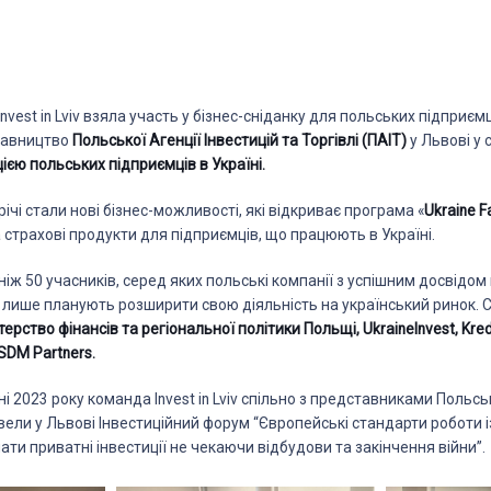
nvest in Lviv взяла участь у бізнес-сніданку для польських підприєм
тавництво
Польської Агенції Інвестицій та Торгівлі (ПАІТ)
у Львові у 
єю польських підприємців в Україні.
чі стали нові бізнес-можливості, які відкриває програма «
Ukraine Fa
а страхові продукти для підприємців, що працюють в Україні.
ніж 50 учасників, серед яких польські компанії з успішним досвідом
що лише планують розширити свою діяльність на український ринок. 
терство фінансів та регіональної політики Польщі,
UkraineInvest,
Kre
SDM Partners.
і 2023 року команда Invest in Lviv спільно з представниками Польськ
ровели у Львові Інвестиційний форум “Європейські стандарти роботи
ати приватні інвестиції не чекаючи відбудови та закінчення війни”.