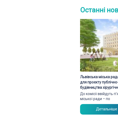
Останні но
Львівська міська рад
для проєкту публічн
будівництва хірургі
До комісії ввійдуть п
міської ради – по
Детальніше