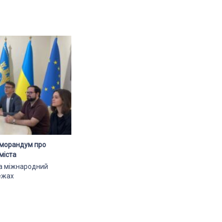
еморандум про
міста
ла міжнародний
ежах