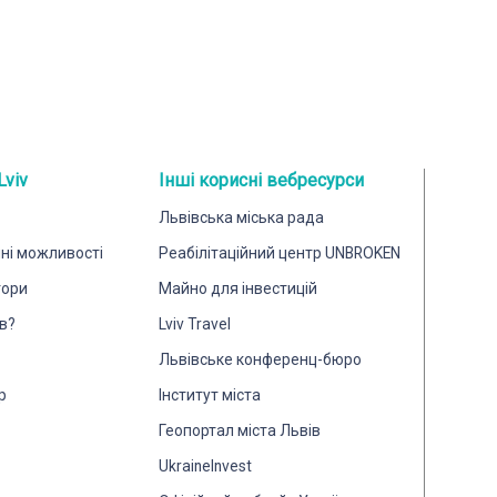
Lviv
Інші корисні вебресурси
Львівська міська рада
йні можливості
Реабілітаційний центр UNBROKEN
тори
Майно для інвестицій
в?
Lviv Travel
Львівське конференц-бюро
р
Інститут міста
Геопортал міста Львів
UkraineInvest