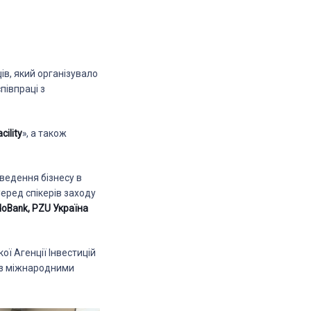
ців, який організувало
співпраці з
cility
», а також
 ведення бізнесу в
Серед спікерів заходу
doBank,
PZU Україна
ої Агенції Інвестицій
 із міжнародними