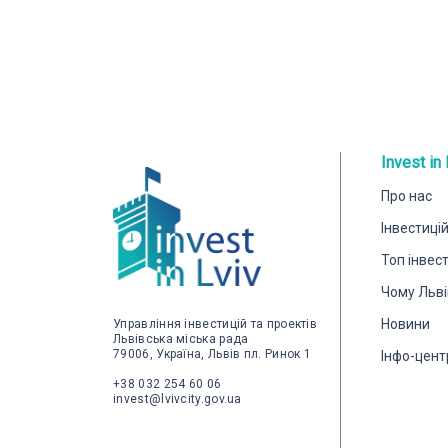
Invest in 
Про нас
Інвестиці
Топ інвес
Чому Льві
Новини
Управління інвестицій та проектів
Львівська міська рада
79006, Україна, Львів пл. Ринок 1
Інфо-цент
+38 032 254 60 06
invest@lvivcity.gov.ua