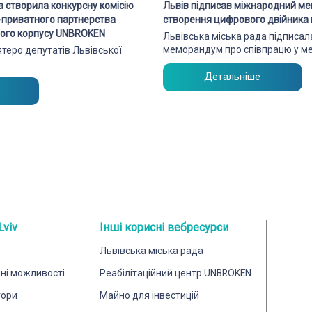
а створила конкурсну комісію
Львів підписав міжнародний м
о-приватного партнерства
створення цифрового двійника 
чного корпусу UNBROKEN
Львівська міська рада підписа
меморандум про співпрацю у м
’ятеро депутатів Львівської
Детальніше
Lviv
Інші корисні вебресурси
Львівська міська рада
йні можливості
Реабілітаційний центр UNBROKEN
тори
Майно для інвестицій