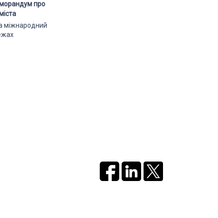
еморандум про
міста
ла міжнародний
ежах