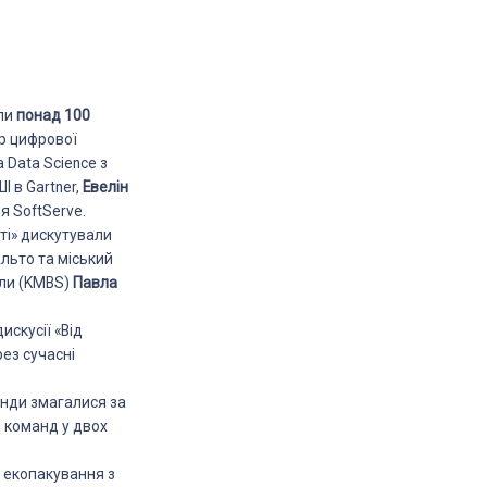
ли
понад 100
р цифрової
а Data Science з
І в Gartner,
Евелін
я SoftServe.
сті» дискутували
льто та міський
оли (KMBS)
Павла
искусії «Від
рез сучасні
нди змагалися за
ь команд у двох
я екопакування з