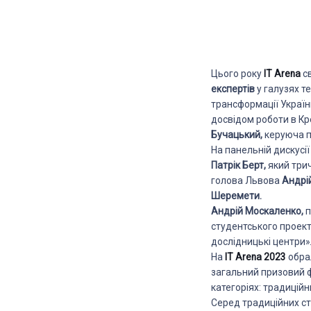
Цього року
IT Arena
св
експертів
у галузях те
трансформації Україн
досвідом роботи в Кр
Бучацький,
керуюча па
На панельній дискусії
Патрік Берт,
який трич
голова Львова
Андрі
Шеремети.
Андрій Москаленко,
п
студентського проект
дослідницькі центри»
На
IT Arena 2023
обра
загальний призовий ф
категоріях: традиційн
Серед традиційних с