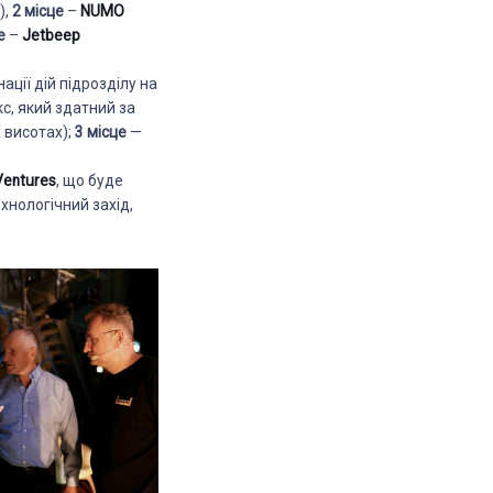
),
2 місце
–
NUMO
е
–
Jetbeep
ації дій підрозділу на
, який здатний за
х висотах);
3 місце
—
Ventures
, що буде
хнологічний захід,