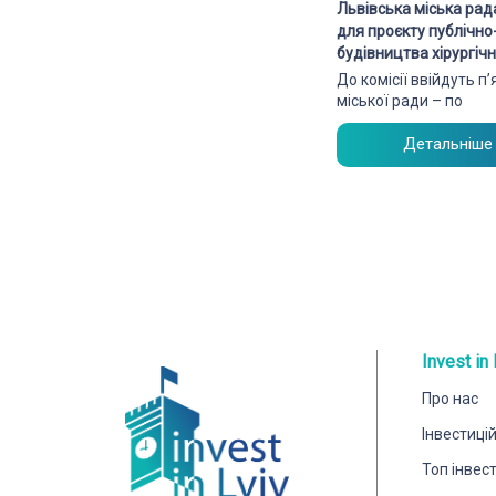
Львівська міська рад
для проєкту публічн
будівництва хірургі
До комісії ввійдуть п
міської ради – по
Детальніше
Invest in 
Про нас
Інвестиці
Топ інвес