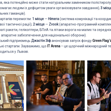
бів, яка потенційно може стати натуральним замінником полістиролу
помагає людям із дефіцитом уваги організовувати завдання);
3 місц
ьних гаманців).
стартапів перемогли:
1 місце
—
Himera
(система комунікації та координ
ої тактичної рації);
2 місце
—
Zvook
(апаратно-програмний комплекс
ті ракети, гелікоптери, БПлА та літаки ворога на малих та середні
 апаратне забезпечення для національної оборони).
нський підприємець
Джастін Зіф
анонсував запуск фонду
Green Flag 
ські стартапи. Зауважимо, що
IT Arena
– це щорічний міжнародний те
водиться у Львові.