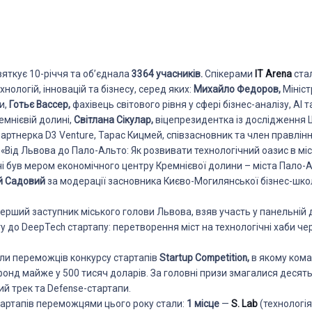
яткує 10-річчя та об’єднала
3364 учасників.
Спікерами
IT Arena
ста
хнологій, інновацій та бізнесу, серед яких:
Михайло Федоров,
Мініст
и,
Готьє Вассер,
фахівець світового рівня у сфері бізнес-аналізу, AI т
емнієвій долині,
Світлана Сікулар,
віцепрезидентка із дослідження Ш
ртнерка D3 Venture, Тарас Кицмей, співзасновник та член правлінн
 «Від Львова до Пало-Альто: Як розвивати технологічний оазис в мі
і був мером економічного центру Кремнієвої долини – міста Пало-А
й Садовий
за модерації засновника Києво-Могилянської бізнес-шк
ерший заступник міського голови Львова, взяв участь у панельній д
у до DeepTech стартапу: перетворення міст на технологічні хаби че
.
ли переможців конкурсу стартапів
Startup Competition,
в якому кома
онд майже у 500 тисяч доларів. За головні призи змагалися десят
ий трек та Defense-стартапи.
тартапів переможцями цього року стали:
1 місце
—
S. Lab
(технологі