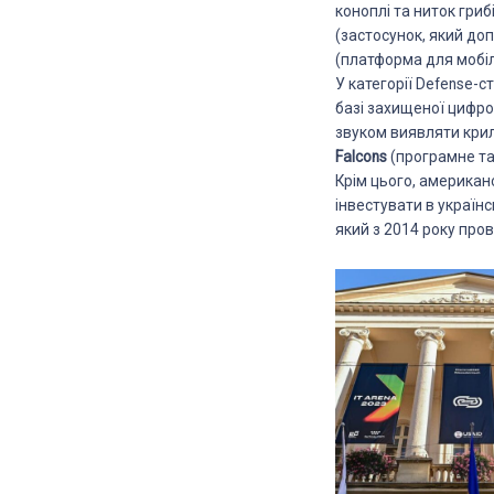
коноплі та ниток гри
(застосунок, який до
(платформа для мобіл
У категорії Defense-
базі захищеної цифров
звуком виявляти крила
Falcons
(програмне та
Крім цього, америка
інвестувати в україн
який з 2014 року про