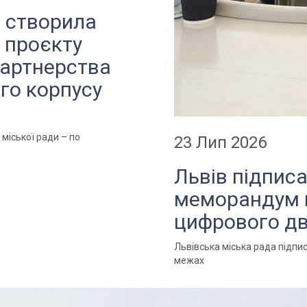
а створила
 проєкту
партнерства
ого корпусу
 міської ради – по
23 Лип 2026
Львів підпис
меморандум 
цифрового дв
Львівська міська рада підп
межах