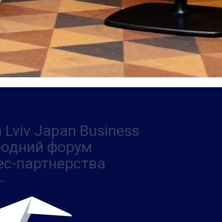
 Lviv Japan Business
ародний форум
ес-партнерства
 —