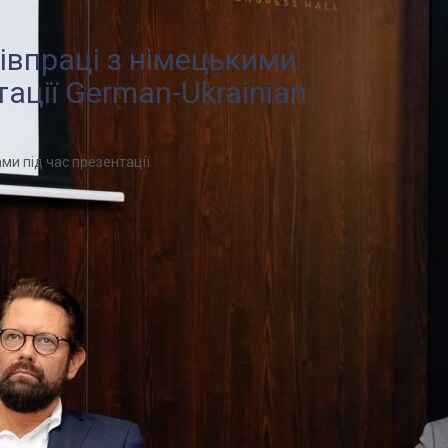
івпраці з німецькими
ації German-Ukrainian
ми під час презентації