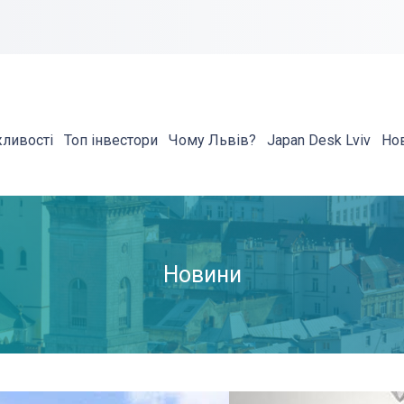
жливості
Топ інвестори
Чому Львів?
Japan Desk Lviv
Но
Новини