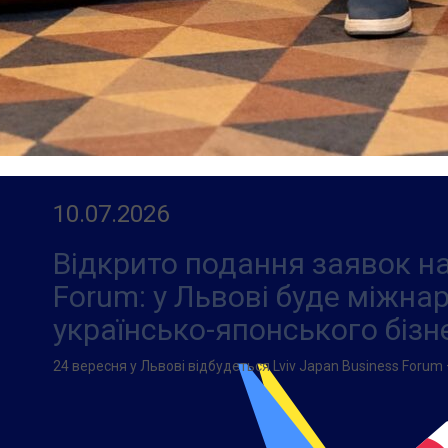
10.07.2026
Відкрито подання заявок на
Forum: у Львові буде міжн
українсько-японського бізн
24 вересня у Львові відбудеться Lviv Japan Business Forum