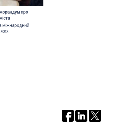
еморандум про
міста
ла міжнародний
ежах