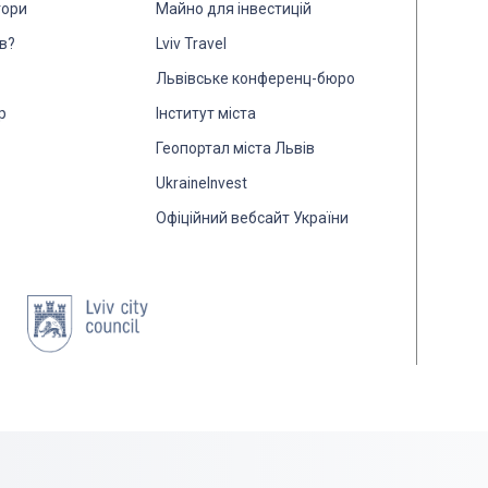
тори
Майно для інвестицій
в?
Lviv Travel
Львівське конференц-бюро
р
Інститут міста
Геопортал міста Львів
UkraineInvest
Офіційний вебсайт України