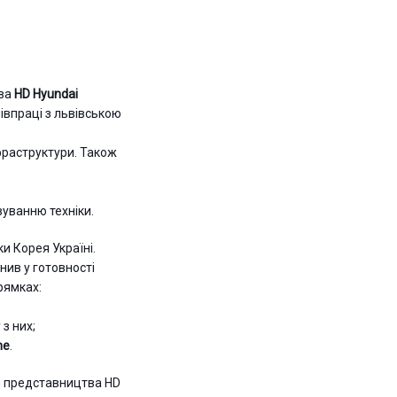
тва
HD Hyundai
півпраці з львівською
нфраструктури. Також
вуванню техніки.
и Корея Україні.
нив у готовності
рямках:
 з них;
ne
.
тя представництва HD