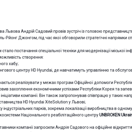
лова Львова
Андрій Садовий
провів зустріч із головою представниц
 Іль-Рйонг Джонгом, під час якої обговорили стратегічні напрямки с
м стало постачання спеціальної техніки для модернізації міської і
можливість створення:
ного хабу;
інгового центру HD Hyundai, де навчатимуть управлінню та обслуго
ачається реалізувати у межах програм Офіційної допомоги Республік
вив захоплення економічними успіхами Республіки Корея та запев
ініціативи компанії. Він також запропонував співпрацю у таких нап
тавництва HD Hyundai XiteSolution у Львові;
ку індустріальних парків, зокрема локалізації виробництва в одному
косистеми Національного реабілітаційного центру
UNBROKEN Ukrai
дставники компанії запросили Андрія Садового на офіційне відкрит