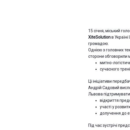
15 січня, міський го
XiteSolution
в Україні
громадою.
Однією з головних те
сторони обговорили 
митно-логістич
сучасного трен
Ці ініціативи передб
Андрій Садовий висло
Львова підтримувати 
відкриття предс
участі у розвит
долучення до е
Під час зустрічі пре