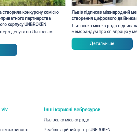
а створила конкурсну комісію
Львів підписав міжнародний м
о-приватного партнерства
створення цифрового двійника 
чного корпусу UNBROKEN
Львівська міська рада підписа
меморандум про співпрацю у м
’ятеро депутатів Львівської
Детальніше
Lviv
Інші корисні вебресурси
Львівська міська рада
йні можливості
Реабілітаційний центр UNBROKEN