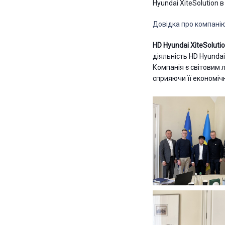
Hyundai XiteSolution в
Довідка про компанію
HD Hyundai XiteSoluti
діяльність HD Hyundai
Компанія є світовим 
сприяючи її економіч