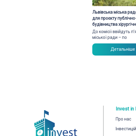
Львівська міська рад
для проєкту публічн
будівництва хірургі
До комісії ввійдуть п
міської ради – по
Детальніше
Invest in 
Про нас
Інвестиці