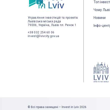
Топ інвес
Чому Льві
Новини
Управління інвестицій та проектів
Львівська міська рада
79006, Україна, Львів пл. Ринок 1
Інфо-цент
+38 032 254 60 06
invest@lvivcity.gov.ua
© Всі права захищені – Invest in Lviv 2026