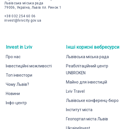
Львівська міська рада
79006, Україна, Львів пл. Ринок 1
+38 032 254 60 06
invest@lvivcity.gov.ua
Invest in Lviv
Інші корисні вебресурси
Про нас
Львівська міська рада
Інвестиційні можливості
Реабілітаційний центр
UNBROKEN
Топ інвестори
Майно для інвестицій
Чому Львів?
Lviv Travel
Новини
Львівське конференц-бюро
Інфо-центр
Інститут міста
Геопортал міста Львів
UkraineInvest