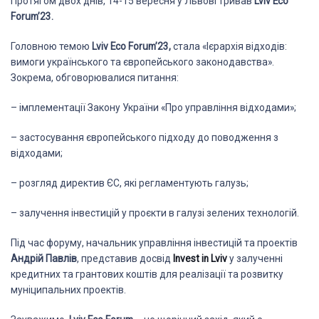
Протягом двох днів, 14-15 вересня у Львові тривав
Lviv Eco
Forum’23.
Головною темою
Lviv Eco Forum’23,
стала «Ієрархія відходів:
вимоги українського та європейського законодавства».
Зокрема, обговорювалися питання:
– імплементації Закону України «Про управління відходами»;
– застосування європейського підходу до поводження з
відходами;
– розгляд директив ЄС, які регламентують галузь;
– залучення інвестицій у проєкти в галузі зелених технологій.
Під час форуму, начальник управління інвестицій та проектів
Андрій Павлів
, представив досвід
Invest in Lviv
у залученні
кредитних та грантових коштів для реалізації та розвитку
муніципальних проектів.